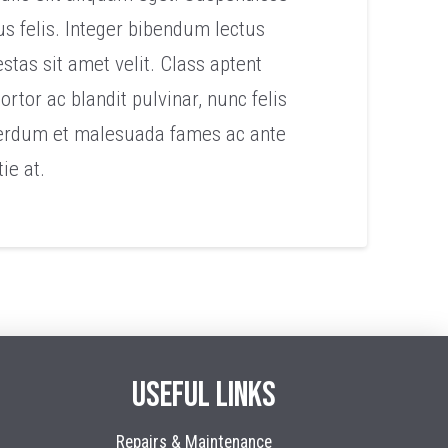
us felis. Integer bibendum lectus
tas sit amet velit. Class aptent
rtor ac blandit pulvinar, nunc felis
nterdum et malesuada fames ac ante
ie at.
USEFUL LINKS
Repairs & Maintenance