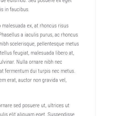
sque euismod. Sed posuere ex eget
s in faucibus.
o malesuada ex, at rhoncus risus
hasellus a iaculis purus, ac rhoncus
s nibh scelerisque, pellentesque metus
tellus feugiat, malesuada libero at,
lvinar. Nulla ornare nibh nec
, at fermentum dui turpis nec metus.
em erat, auctor non gravida vel,
rnare sed posuere ut, ultrices ut
ulis elit aliquam eget. Suspendisse