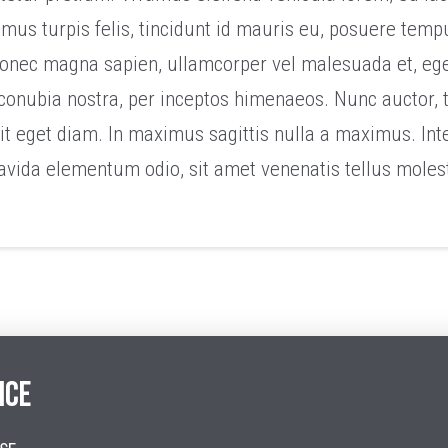
amus turpis felis, tincidunt id mauris eu, posuere temp
 Donec magna sapien, ullamcorper vel malesuada et, eges
 conubia nostra, per inceptos himenaeos. Nunc auctor, to
it eget diam. In maximus sagittis nulla a maximus. I
avida elementum odio, sit amet venenatis tellus molest
ICE