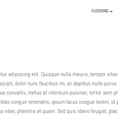
FLOORING
r adipiscing elit. Quisque nulla mauris, tempor vitae m
cipit, dolor nunc faucibus mi, ac dapibus nulla purus 
isque convallis, metus at interdum pulvinar, tortor sem 
stas congue venenatis, ipsum lacus congue lorem, id p
etra vitae, pharetra at quam. Sed quis libero feugiat, p