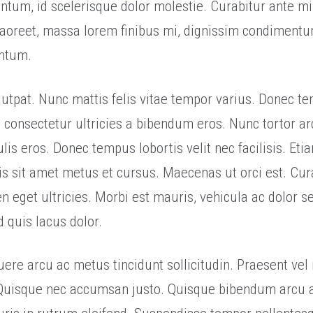
um, id scelerisque dolor molestie. Curabitur ante mi, 
 laoreet, massa lorem finibus mi, dignissim condimentu
ntum.
utpat. Nunc mattis felis vitae tempor varius. Donec te
 consectetur ultricies a bibendum eros. Nunc tortor ar
is eros. Donec tempus lobortis velit nec facilisis. Etia
lisis sit amet metus et cursus. Maecenas ut orci est. Cu
en eget ultricies. Morbi est mauris, vehicula ac dolor 
 quis lacus dolor.
uere arcu ac metus tincidunt sollicitudin. Praesent ve
. Quisque nec accumsan justo. Quisque bibendum arcu a 