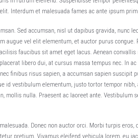
uris in rutrum eleifend. Suspendisse tempor pellente
velit. Interdum et malesuada fames ac ante ipsum primi
umsan. Sed accumsan, nisl ut dapibus gravida, nunc le
m augue vel elit elementum, et auctor purus congue. P
acilisis faucibus sit amet eget lacus. Aenean convalli
placerat libero dui, at cursus massa tempus nec. In ac 
ec finibus risus sapien, a accumsan sapien suscipit pu
gue id vestibulum elementum, justo tortor tempor nibh
n, mollis nulla. Praesent ac laoreet ante. Vestibulum s
malesuada. Donec non auctor orci. Morbi turpis eros, o
etur pretium. Vivamus eleifend vehicula lorem, eu iac